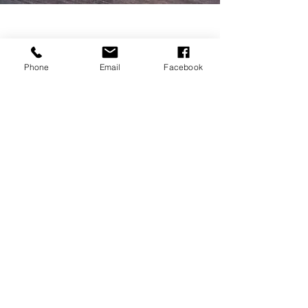
Phone
Email
Facebook
Séjournez à La Baule dans l’intimité de
nos 19 chambres, élégantes et
douillettes, pensées pour votre bien-
être.